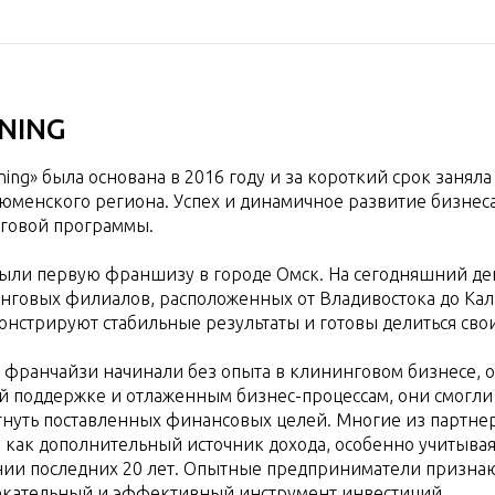
NING
ing» была основана в 2016 году и за короткий срок заня
юменского региона. Успех и динамичное развитие бизнеса
нговой программы.
рыли первую франшизу в городе Омск. На сегодняшний ден
нговых филиалов, расположенных от Владивостока до Кал
нстрируют стабильные результаты и готовы делиться сво
франчайзи начинали без опыта в клининговом бизнесе, о
й поддержке и отлаженным бизнес-процессам, они смогли
гнуть поставленных финансовых целей. Многие из партне
 как дополнительный источник дохода, особенно учитывая
нии последних 20 лет. Опытные предприниматели призн
лекательный и эффективный инструмент инвестиций.