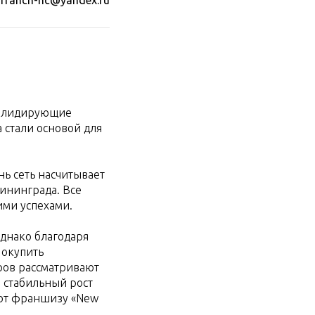
franch-nc@yandex.ru
ла лидирующие
 стали основой для
ь сеть насчитывает
ининграда. Все
ими успехами.
днако благодаря
 окупить
ров рассматривают
 стабильный рост
ают франшизу «New