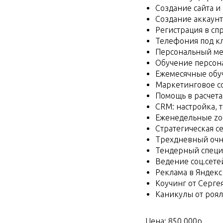
Создание сайта и
Создание аккаунто
Регистрация в сп
Телефония под к
Персональный м
Обучение персон
Ежемесячные об
Маркетинговое с
Помощь в расчета
CRM: настройка, 
Еженедельные zo
Стратегическая с
Трехдневный очн
Тендерный специа
Ведение соц.сетей
Реклама в Яндекс 
Коучинг от Серге
Каникулы от роял
Цена: 850 000р