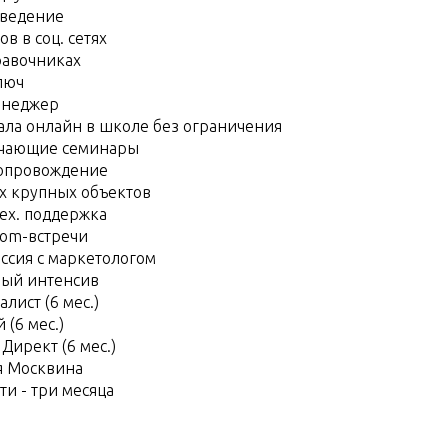
 ведение
в в соц. сетях
равочниках
люч
енеджер
ала онлайн в школе без ограничения
учающие семинары
опровождение
х крупных объектов
тех. поддержка
om-встречи
ессия с маркетологом
ый интенсив
лист (6 мес.)
 (6 мес.)
Директ (6 мес.)
я Москвина
ти - три месяца