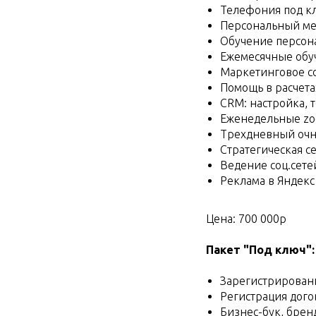
Телефония под к
Персональный м
Обучение персона
Ежемесячные об
Маркетинговое с
Помощь в расчета
CRM: настройка, 
Еженедельные zo
Трехдневный очн
Стратегическая с
Ведение соц.сетей
Реклама в Яндекс 
Цена: 700 000р
Пакет "Под ключ":
Зарегистрирован
Регистрация дого
Бизнес-бук, брен