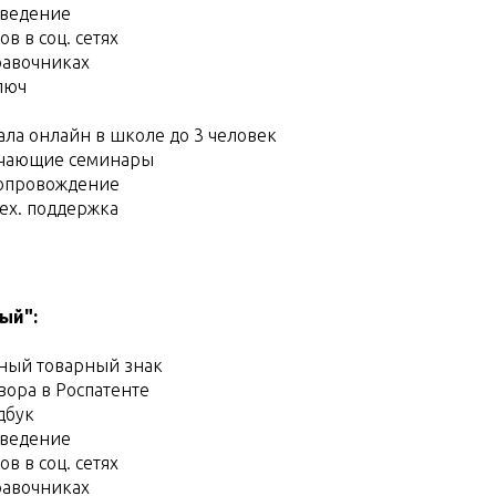
 ведение
в в соц. сетях
равочниках
люч
ла онлайн в школе до 3 человек
учающие семинары
опровождение
тех. поддержка
ый":
ный товарный знак
вора в Роспатенте
дбук
 ведение
в в соц. сетях
равочниках