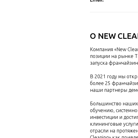
О NEW CLEA
Компания «New Clean
позиции на рынке Т
запуска франчайзи
В 2021 году мы отк
более 25 франчайзи
наши партнеры демо
Большинство наших 
обучению, системно
инвестиции и дости
клининговые услуги
отрасли на протяже
Cleaning» как прив