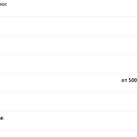
нос
от 500
а: