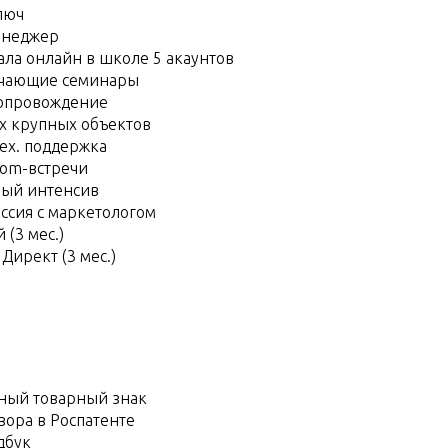
люч
енеджер
ла онлайн в школе 5 акаунтов
учающие семинары
опровождение
х крупных объектов
тех. поддержка
om-встречи
ый интенсив
ессия с маркетологом
 (3 мес.)
Директ (3 мес.)
ный товарный знак
вора в Роспатенте
дбук