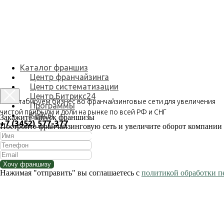
Каталог франшиз
Центр франчайзинга
Центр систематизации
Центр Битрикс24
Масштабируем бизнес во франчайзинговые сети для увеличения
Программы
чистой прибыли и доли на рынке по всей РФ и СНГ
Кейсы
Закажите запуск франшизы
+7 (3452) 577-377
Постройте франчайзинговую сеть и увеличите оборот компании в
Заказать запуск франшизы под ключ
Хочу франшизу
Нажимая "отправить" вы соглашаетесь с
политикой обработки 