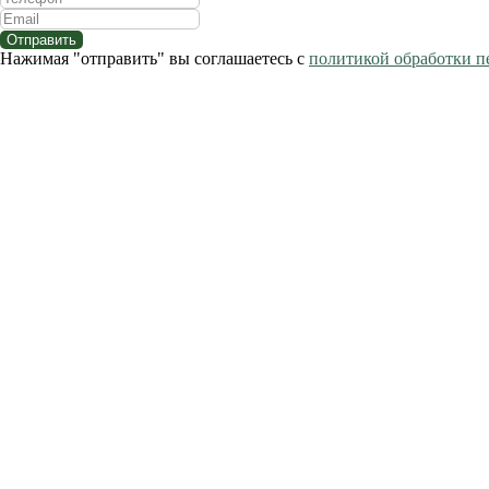
Отправить
Нажимая "отправить" вы соглашаетесь с
политикой обработки 
Меню
Услуги для франшиз
Мероприятия и вебинары
Кейсы
Статьи
Программы
О компании
Реквизиты